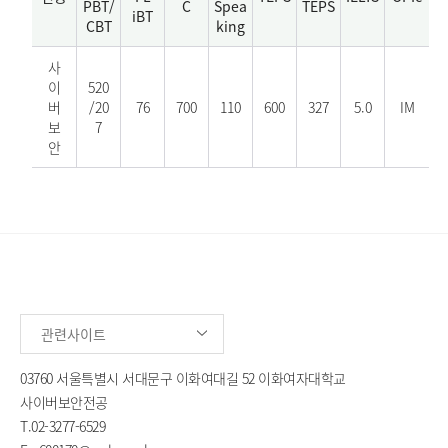
PBT/
C
Spea
TEPS
iBT
CBT
king
사
이
520
버
/20
76
700
110
600
327
5.0
IM
보
7
안
관련사이트
03760 서울특별시 서대문구 이화여대길 52 이화여자대학교
사이버보안전공
T.
02-3277-6529