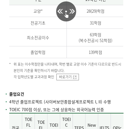
교양*
28(29)학점
전공기초
31학점
63학점
최소전공이수
(복수전공시 51학점)
졸업학점
139학점
위 표는 이수학점만을 나타내며, 학번 별로 교양 이수 기준이 다르므로 반드시
본인의 기준을 확인하시기 바랍니다.
각 입학년도별 교과과정 확인
바로가기
졸업요건
4학년 졸업프로젝트 (사이버보안종합설계프로젝트 I, II) 수행
TOEIC 700점 이상, 또는 그에 상응하는 외국어능력 인증
TOE
TOEI
TOE
FL
TOEI
C
New
전공
FL
TEPS
IELTS
OPIc