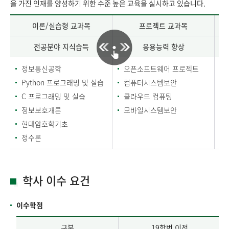
을 가진 인재를 양성하기 위한 수준 높은 교육을 실시하고 있습니다.
이론/실습형 교과목
프로젝트 교과목
전공분야 지식습득
응용능력 향상
정보통신공학
오픈소프트웨어 프로젝트
Python 프로그래밍 및 실습
컴퓨터시스템보안
C 프로그래밍 및 실습
클라우드 컴퓨팅
정보보호개론
모바일시스템보안
현대암호학기초
정수론
학사 이수 요건
이수학점
구분
19학번 이전