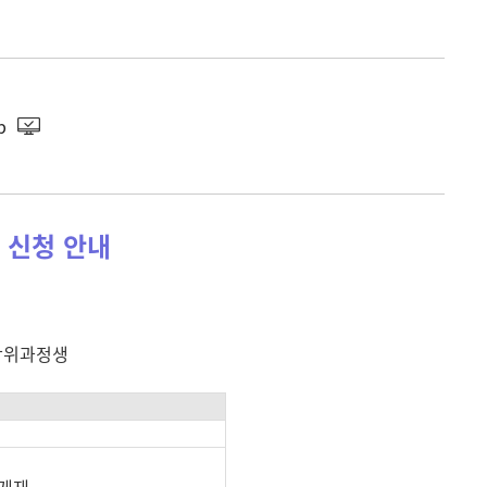
p
 신청 안내
 학위과정생
 게재