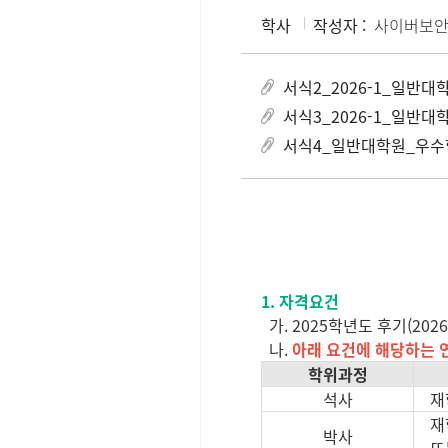
학사
작성자 :
사이버보안
서식2_2026-1_일반
서식3_2026-1_일반
서식4_일반대학원_우수
1. 자격요건
가. 2025학년도 후기(2
나.
아래 요건에 해당하는 
학위과정
석사
재학
재학기
박사
또는 