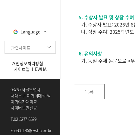
5. 수상자 발표 및 상장 수
가. 수상자 발표: 2026년 
나. 상장 수여: 2025학년
Language
관련사이트
6. 유의사항
가. 동일 주제 논문으로 
개인정보처리방침
사이트맵
EWHA
03760 서울특별시
목록
서대문구 이화여대길 52
이화여자대학교
사이버보안전공
T.
02-3277-6529
E.
e600170@ewha.ac.kr