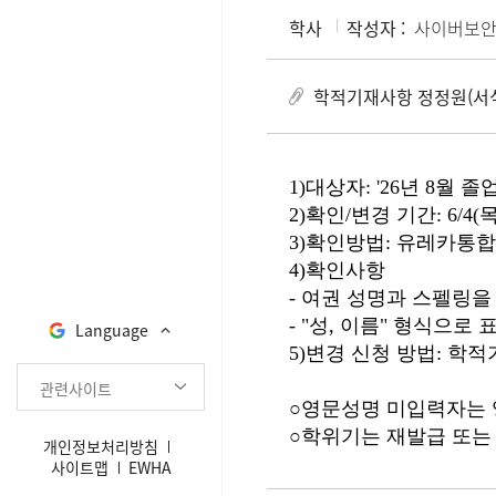
학사
작성자 :
사이버보안
학적기재사항 정정원(서식
1)대상자: '26년 8월 
2)확인/변경 기간: 6/4(목)
3)확인방법: 유레카통
4)확인사항
- 여권 성명과 스펠링을
- "성, 이름" 형식으로 
Language
5)변경 신청 방법: 학
관련사이트
○영문성명 미입력자는 
○학위기는 재발급 또는
개인정보처리방침
사이트맵
EWHA