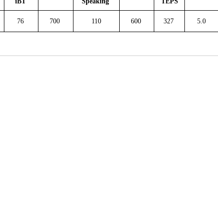
T
iBT
Speaking
TEPS
76
700
110
600
327
5.0