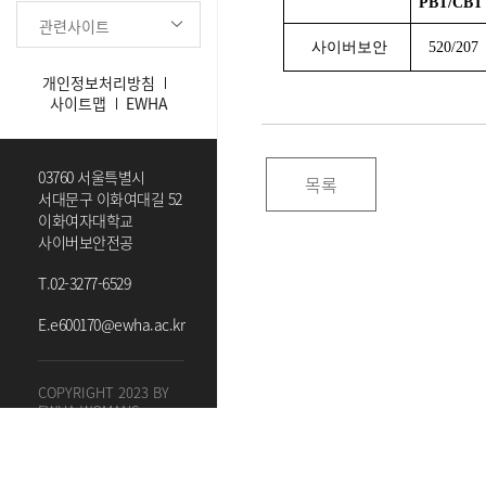
PBT/CB
관련사이트
사이버보안
520/207
개인정보처리방침
사이트맵
EWHA
03760 서울특별시
목록
서대문구 이화여대길 52
이화여자대학교
사이버보안전공
T.
02-3277-6529
E.
e600170@ewha.ac.kr
COPYRIGHT 2023 BY
EWHA WOMANS
UNIVERSITY. ALL
RIGHTS RESERVED.