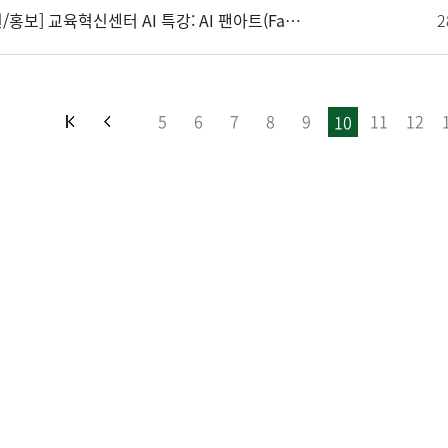
[학부·대학원/홍보] 교육혁신센터 AI 특강: AI 팬아트(Fan Art), 창작인가 침해인가?
2
5
6
7
8
9
11
12
10