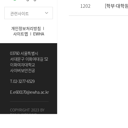
1202
관련사이트
개인정보처리방침
사이트맵
EWHA
03760 서울특별시
서대문구 이화여대길 52
이화여자대학교
사이버보안전공
T.
02-3277-6529
E.
e600170@ewha.ac.kr
COPYRIGHT 2023 BY
EWHA WOMANS
UNIVERSITY. ALL
RIGHTS RESERVED.