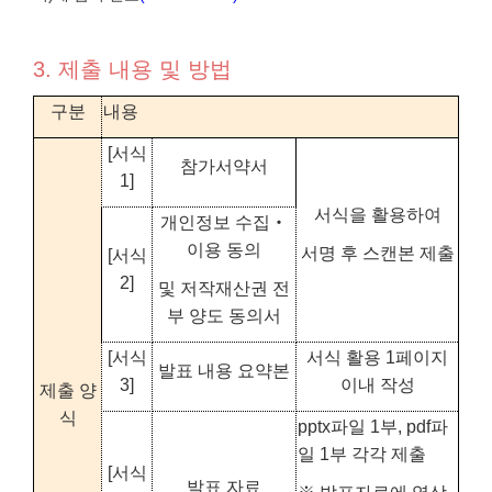
3. 제출 내용 및 방법
구분
내용
[서식
참가서약서
1]
서식을 활용하여
개인정보 수집‧
이용 동의
서명 후 스캔본 제출
[서식
2]
및 저작재산권 전
부 양도 동의서
[서식
서식 활용 1페이지
발표 내용 요약본
3]
이내 작성
제출 양
식
pptx파일 1부, pdf파
일 1부 각각 제출
[서식
발표 자료