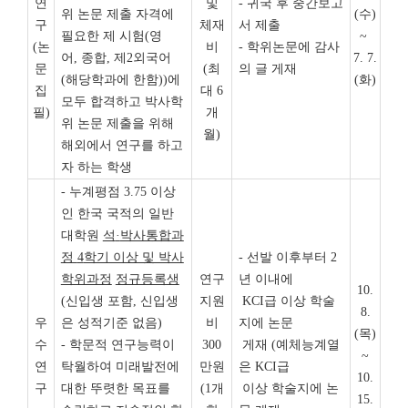
연
및
- 귀국 후 중간보고
위 논문 제출 자격에
(수)
구
체재
서 제출
필요한 제 시험(영
~
(논
비
- 학위논문에 감사
어, 종합, 제2외국어
7. 7.
문
(최
의 글 게재
(해당학과에 한함))에
(화)
집
대 6
모두 합격하고 박사학
필)
개
위 논문 제출을 위해
월)
해외에서 연구를 하고
자 하는 학생
- 누계평점 3.75 이상
인 한국 국적의 일반
대학원
석
·
박사통합과
정
4
학기 이상 및 박사
- 선발 이후부터 2
학위과정
정규등록생
연구
년 이내에
10.
(신입생 포함, 신입생
지원
KCI급 이상 학술
8.
우
은 성적기준 없음)
비
지에 논문
(목)
수
- 학문적 연구능력이
300
게재 (예체능계열
~
연
탁월하여 미래발전에
만원
은 KCI급
10.
구
대한 뚜렷한 목표를
(1개
이상 학술지에 논
15.