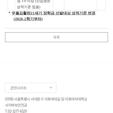
점 3.0 이상 (신입생은
성적기준 없음)
*
우월김활란
21
세기 장학금 선발대상 성적기준 변경
(2026-2
학기부터
)
목록
관련사이트
03760 서울특별시 서대문구 이화여대길 52 이화여자대학교
사이버보안전공
T.
02-3277-6529