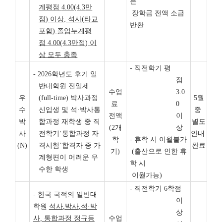
은
계평점
4.00(4.3
만
장학금 전액 소급
점
)
이상
,
석사
(
타교
반환
포함
)
졸업누계평
점
4.00(4.3
만점
)
이
상 모두 충족
- 직전학기 평
- 2026학년도 후기 일
점
반대학원 전일제
수업
3.0
우
(full-time) 박사과정
5월
료
0
수
신입생 및 석·박사통
중
전액
이
박
합과정 재학생 중 직
별도
(2개
상
사
전학기‘통합과정 자
안내
학
- 휴학 시 이월불가
(N)
격시험’합격자 중 가
완료
기)
(출산으로 인한 휴
계형편이 어려운 우
학 시
수한 학생
이월가능)
- 직전학기 6학점
- 한국 국적의 일반대
이
학원
석사
,
박사
,
석
·
박
상
사,
통합과정 정규등
수업