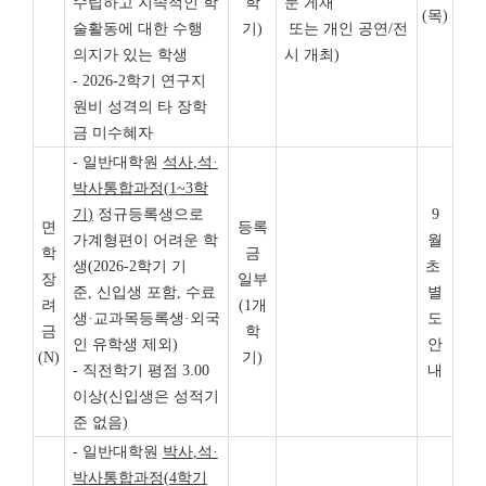
수립하고 지속적인 학
학
문 게재
(목)
술활동에 대한 수행
기)
또는 개인 공연/전
의지가 있는 학생
시 개최)
- 2026-2학기 연구지
원비 성격의 타 장학
금 미수혜자
- 일반대학원
석사
,
석
·
박사통합과정
(1~3
학
기
)
정규등록생으로
9
면
등록
가계형편이 어려운 학
월
학
금
생(2026-2학기 기
초
장
일부
준, 신입생 포함, 수료
별
려
(1개
생·교과목등록생·외국
도
금
학
인 유학생 제외)
안
(N)
기)
- 직전학기 평점 3.00
내
이상(신입생은 성적기
준 없음)
- 일반대학원
박사
,
석
·
박사통합과정
(4
학기