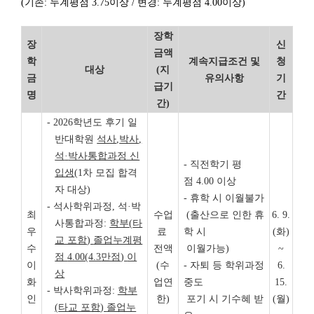
(기존: 누계평점 3.75이상 / 변경: 누계평점 4.00이상)
장학
장
신
금액
학
계속지급조건 및
청
대상
(지
금
유의사항
기
급기
명
간
간)
- 2026학년도 후기 일
반대학원
석사
,
박사
,
석
·
박사통합과정 신
- 직전학기 평
입생
(1차 모집 합격
점 4.00 이상
자 대상)
- 휴학 시 이월불가
- 석사학위과정, 석·박
최
수업
(출산으로 인한 휴
6. 9.
사통합과정:
학부
(
타
우
료
학 시
(화)
교 포함
)
졸업누계평
수
전액
이월가능)
~
점
4.00(4.3
만점
)
이
이
(수
- 자퇴 등 학위과정
6.
상
화
업연
중도
15.
- 박사학위과정:
학부
인
한)
포기 시 기수혜 받
(월)
(
타교 포함
)
졸업누