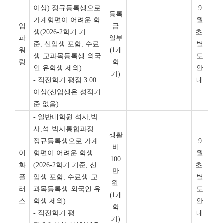
이상
)
정규등록생으로
9
등록
가계형편이 어려운 학
월
임
금
생(2026-2학기 기
초
파
일부
준, 신입생 포함, 수료
별
워
(1개
생·교과목등록생·외국
도
링
학
인 유학생 제외)
안
기)
- 직전학기 평점 3.00
내
이상(신입생은 성적기
준 없음)
- 일반대학원
석사
,
박
사
,
석
·
박사통합과정
생활
정규등록생으로 가계
9
비
이
형편이 어려운 학생
월
100
화
(2026-2학기 기준, 신
초
만
플
입생 포함, 수료생·교
별
원
러
과목등록생·외국인 유
도
(1개
스
학생 제외)
안
학
- 직전학기 평
내
기)