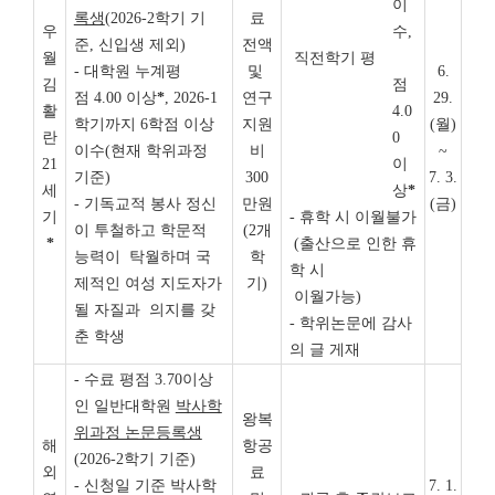
이
록생
(2026-2학기 기
료
우
수,
준, 신입생 제외)
전액
월
직전학기 평
- 대학원 누계평
및
6.
김
점
점 4.00 이상
*
, 2026-1
연구
29.
활
4.0
학기까지 6학점 이상
지원
(월)
란
0
이수(현재 학위과정
비
~
21
이
기준)
300
7. 3.
세
상
*
- 기독교적 봉사 정신
만원
(금)
기
- 휴학 시 이월불가
이 투철하고 학문적
(2개
*
(출산으로 인한 휴
능력이 탁월하며 국
학
학 시
제적인 여성 지도자가
기)
이월가능)
될 자질과 의지를 갖
- 학위논문에 감사
춘 학생
의 글 게재
- 수료 평점 3.70이상
인 일반대학원
박사학
왕복
위과정 논문등록생
해
항공
(2026-2학기 기준)
외
료
- 신청일 기준 박사학
7. 1.